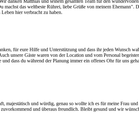
it. Wir danken Matthias und seinem gesamten Team für den wundervolle
u machst das weltbeste Rührei, liebe Grüße von meinem Ehemann". Die 
m Leben hier verbracht zu haben.
ken, für eure Hilfe und Unterstützung und dass ihr jeden Wunsch wah
uch unsere Gäste waren von der Location und vom Personal begeistert
und dass du während der Planung immer ein offenes Ohr für uns gehabt 
aft, majestätisch und würdig, genau so wollte ich es für meine Frau u
hr zuvorkommend und überaus freundlich. Bleibt gesund und wir wünsch