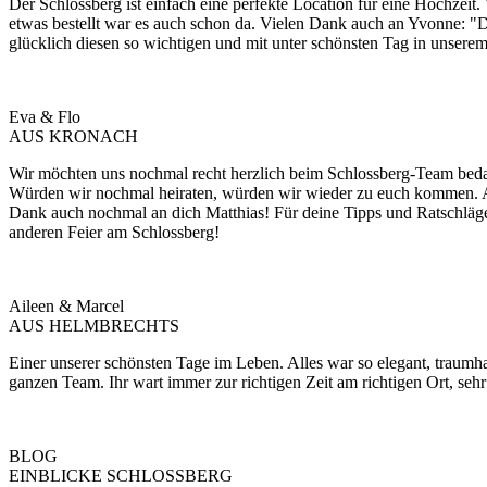
Der Schlossberg ist einfach eine perfekte Location für eine Hochze
etwas bestellt war es auch schon da. Vielen Dank auch an Yvonne: "D
glücklich diesen so wichtigen und mit unter schönsten Tag in unsere
Eva & Flo
AUS KRONACH
Wir möchten uns nochmal recht herzlich beim Schlossberg-Team bedan
Würden wir nochmal heiraten, würden wir wieder zu euch kommen. A
Dank auch nochmal an dich Matthias! Für deine Tipps und Ratschläge 
anderen Feier am Schlossberg!
Aileen & Marcel
AUS HELMBRECHTS
Einer unserer schönsten Tage im Leben. Alles war so elegant, traumh
ganzen Team. Ihr wart immer zur richtigen Zeit am richtigen Ort, se
BLOG
EINBLICKE SCHLOSSBERG