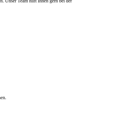
en. Unser Team hilft Ihnen gern bei der
nen.