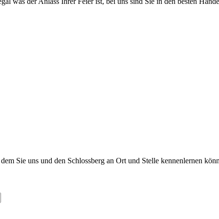
gal was der Anlass Ihrer Feier ist, bei uns sind Sie in den besten Händ
i dem Sie uns und den Schlossberg an Ort und Stelle kennenlernen kön