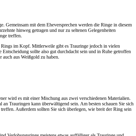
inge. Gemeinsam mit dem Eheversprechen werden die Ringe in diesem
rzehnte hinweg getragen und nur zu seltenen Gelegenheiten
nge treffen.
Rings im Kopf. Mittlerweile gibt es Trauringe jedoch in vielen
 Entscheidung sollte also gut durchdacht sein und in Ruhe getroffen
er auch aus Weißgold zu haben.
ner wird es mit einer Mischung aus zwei verschiedenen Materialien.
l an Trauringen kann überwältigend sein. Am besten schauen Sie sich
reffen. Außerdem sollten Sie sich überlegen, wie breit der Ring sein
sind Verlobungsringe meistens etwas auffälliger als Trauringe und