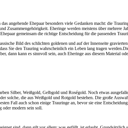
ch das angehende Ehepaar besonders viele Gedanken macht: die Traur
 und Zusammengehörigkeit. Eheringe werden meistens über mehrere Jah
 Ehepaar gemeinsam die richtige Entscheidung für die passenden Trauri
sische Bild des schlichten goldenen und auf der Innenseite gravierten 
ass Sie den Trauring wahrscheinlich ein Leben lang tragen werden.Die
er, dann kann es sinnvoll sein, auch Eheringe aus diesem Material od
arben Silber, Weißgold, Gelbgold und Roségold. Noch etwas ausgefalle
oder solche, die aus Weißgold und Rotgold bestehen. Die große Auswah
ten Fall auch schon einige Trauringe an, bevor sie eine Entscheidung t
ig oder modern sein soll.
gnet sind, dann gilt vor allem: was gefällt, ist erlaubt. Grundsätzlich 