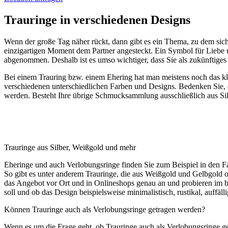
Trauringe in verschiedenen Designs
Wenn der große Tag näher rückt, dann gibt es ein Thema, zu dem si
einzigartigen Moment dem Partner angesteckt. Ein Symbol für Liebe
abgenommen. Deshalb ist es umso wichtiger, dass Sie als zukünftiges
Bei einem Trauring bzw. einem Ehering hat man meistens noch das klas
verschiedenen unterschiedlichen Farben und Designs. Bedenken Sie, d
werden. Besteht Ihre übrige Schmucksammlung ausschließlich aus Silb
Trauringe aus Silber, Weißgold und mehr
Eheringe und auch Verlobungsringe finden Sie zum Beispiel in den F
So gibt es unter anderem Trauringe, die aus Weißgold und Gelbgold 
das Angebot vor Ort und in Onlineshops genau an und probieren im bes
soll und ob das Design beispielsweise minimalistisch, rustikal, auffäll
Können Trauringe auch als Verlobungsringe getragen werden?
Wenn es um die Frage geht, ob Trauringe auch als Verlobungsringe geei