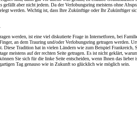
s gefällt aber nicht jedem. Da der Verlobungsring meistens ohne Absp
elegt werden. Wichtig ist, dass Ihre Zukünftige oder Ihr Zukünftiger s
.
gen werden, ist eine viel diskutierte Frage in Internetforen, bei Fami
r Finger, an dem Trauring und/oder Verlobungsring getragen werden. U
t. Diese Tradition hat in vielen Ländern wie zum Beispiel Frankreich, 
ge meistens auf der rechten Seite getragen. Es ist nicht geklärt, wa
können Sie sich für die linke Seite entscheiden, wenn Ihnen das lieber is
gartigen Tag genauso wie in Zukunft so glücklich wie möglich sein.